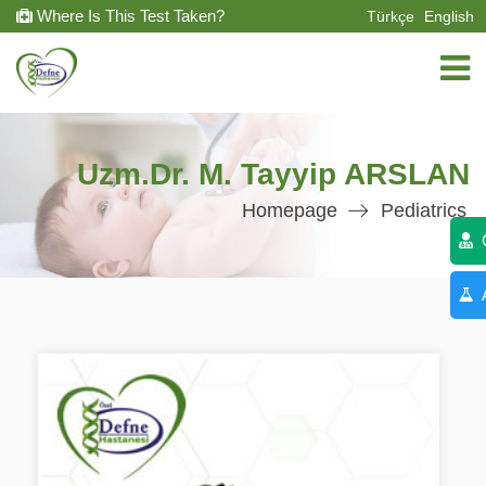
Where Is This Test Taken?
Türkçe
English
Uzm.Dr. M. Tayyip ARSLAN
Homepage
Pediatrics
C
A