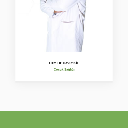
Uzm.Dr. Davut KİL
Çocuk Sağlığı