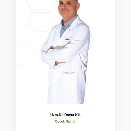
Uzm.Dr. Davut KİL
Çocuk Sağlığı