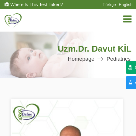
Where Is This Test Taken?
Türkçe
English
Uzm.Dr. Davut KİL
Homepage
Pediatrics
C
A